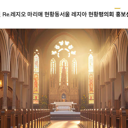
Re.
레지오 마리애 현황
동서울 레지아 현황
평의회 홍보